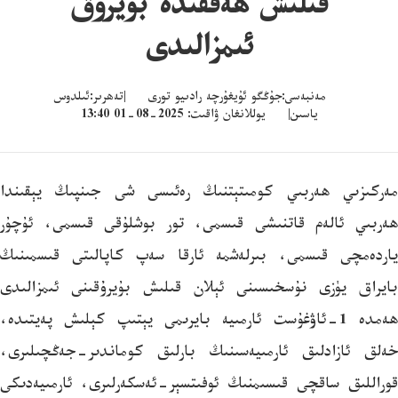
قىلىش ھەققىدە بۇيرۇق
ئىمزالىدى
مەنبەسى:جۇڭگو ئۇيغۇرچە رادىيو تورى |تەھرىر:ئىلدوس
ياسىن| يوللانغان ۋاقىت: 2025-08-01 13:40
مەركىزىي ھەربىي كومىتېتنىڭ رەئىسى شى جىنپىڭ يېقىندا
ھەربىي ئالەم قاتنىشى قىسمى، تور بوشلۇقى قىسمى، ئۇچۇر
ياردەمچى قىسمى، بىرلەشمە ئارقا سەپ كاپالىتى قىسمىنىڭ
بايراق يۈزى نۇسخىسىنى ئېلان قىلىش بۇيرۇقىنى ئىمزالىدى
ھەمدە 1-ئاۋغۇست ئارمىيە بايرىمى يېتىپ كېلىش پەيتىدە،
خەلق ئازادلىق ئارمىيەسىنىڭ بارلىق كوماندىر-جەڭچىلىرى،
قوراللىق ساقچى قىسىمنىڭ ئوفىتسېر-ئەسكەرلىرى، ئارمىيەدىكى