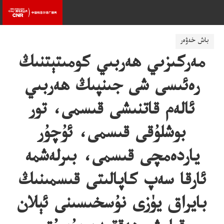
باش خەۋەر
مەركىزىي ھەربىي كومىتېتنىڭ
رەئىسى شى جىنپىڭ ھەربىي
ئالەم قاتنىشى قىسمى، تور
بوشلۇقى قىسمى، ئۇچۇر
ياردەمچى قىسمى، بىرلەشمە
ئارقا سەپ كاپالىتى قىسمىنىڭ
بايراق يۈزى نۇسخىسىنى ئېلان