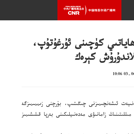
ھاياتىي كۈچىنى ئۇرغۇتۇپ،
لاندۇرۇش كېرەك
ىيەت ئىشەنچىمىزنى چىڭىتىپ، بۇرچنى زىممىمىزگە
للىتىنىڭ زامانىۋى مەدەنىيلىكىنى بەرپا قىلىشىمىز