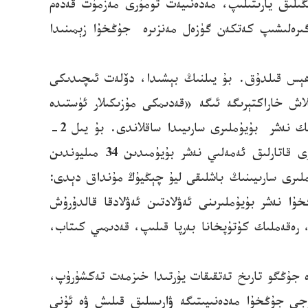
ڭىلىق يارىتىلىپ، مەدەنىيەت تومۇرى مەزمۇت قەدەم
گىرەلىشىپ كەتكەن گۈزەل مەنزىرە جۇڭخۇا زېمىنىدا
 ھېس قىلدۇق. بۇ يىلنىڭ بېشىدا، دۆلەت ئىچىدىكى
لاش خاراكتېرىگە ئىگە «قەدىمكى مۇزىكىلار ئۈستىدە
ئىزدىنىش: جۇڭگو كىلاسسىك مۇزىكىلىرىدىن زوقلىنىش» ناملىق چوڭ تىپتىكى مۇزىكا پىلاستىنكىسى جۇڭگو دۆلەتلىك نەشر بۇيۇملىرى سارىيىدا ساقلاندى. بۇ يىل 2-
ئايغىچە، دۆلەتلىك نەشر بۇيۇملىرى سارىيىدا جۇڭخۇا قەدىمكى ئەسەرلىرى، يېقىنقى، ھازىرقى زامان نەشر بۇيۇملىرى قاتارلىق ئەمەلىي نەشر بۇيۇمىدىن 34 مىليوندىن
دۇ. جۇڭگو دۆلەتلىك نەشر بۇيۇملىرى سارىيىنىڭ باشلىقى ليۇ چېڭيۇڭ مۇنداق دېدى:
خۇا نەشر بۇيۇملىرىنى ئەۋلادتىن ئەۋلادقا قالدۇرۇش
، رەقەملىك كۇتۇپخانا بەرپا قىلىپ، قەدىمىي كىتاب،
 ۋە جۇڭگو تارىخ تەتقىقات يۇرتىدا خىزمەت تەكشۈرۈپ،
جى جۇڭخۇا مەدەنىيىتىگە ۋارىسلىق قىلىش ۋە ئۇنى