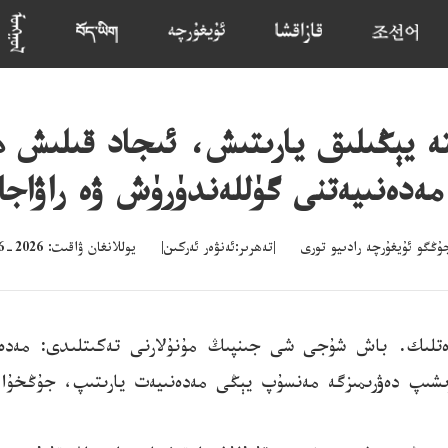
تە يېڭىلىق يارىتىش، ئىجاد قىلىش 
ەدەنىيەتنى گۈللەندۈرۈش ۋە راۋاج
گو ئۇيغۇرچە رادىيو تورى |تەھرىر:ئەنۋەر ئەركىن| يوللانغان ۋاقىت: 2026-06-03 10:06
ۋەتلىك. باش شۇجى شى جىنپىڭ مۇنۇلارنى تەكىتلىدى: مەدەن
ىشىپ دەۋرىمىزگە مەنسۇپ يېڭى مەدەنىيەت يارىتىپ، جۇڭخۇا مى