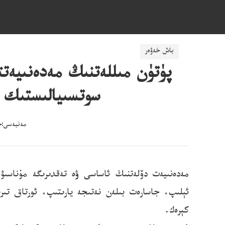
ناچار ئۇچۇرلارنى پاش قىلىش: mzjubao@cnr
باش خەۋەر
پۈتۈن مىللەتنىڭ مەدەنىيەت
سوتسىيالىستىك م
مەنبەسى:جۇڭ
مەدەنىيەت دۆلەتنىڭ ئاساسى ۋە تەقدىرىگە مۇناسى
ئېلىپ، جاسارەت بىلەن نەتىجە يارىتىپ، ئورتاق تىر
كېرەك.