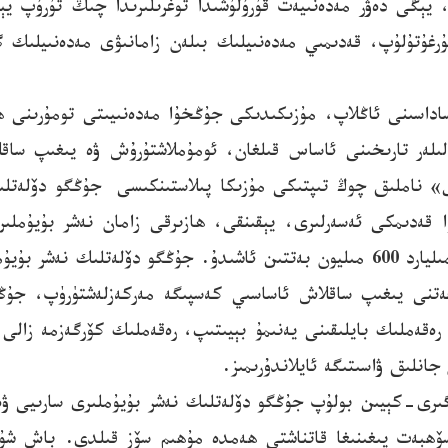
يېڭى دەۋر مەدەنىيەت قۇرۇلۇشىدا توغرىلىرىدا چىڭ تۇرۇپ يې
ۇرغۇتۇلۇپ، قەدىمىي مەدەنىيلىك بىلەن زامانىۋى مەدەنىيلىك 
ساداسىنى ئاڭلاپ، مۇزىكىدىكى جۇڭخۇا مەدەنىيىتى تومۇرىنى
الىلەر تارىخىنى ئاساس قىلغان، ئومۇملاشتۇرۇش ۋە يىغىپ ساق
كۆپرەكى ساقلانغان بولۇپ، رەقەملىك ھۆججەتلەر 3 مىليارد 600 مىليون بەتتىن ئاشى
ز دىققەتنى يىغىپ ساقلاش ئاساسىي كەسپىگە مەركەزلەشتۈرۈپ، جۇڭ
 رەقەملىك بايلىقىنى يەنىمۇ بېيىتىپ، رەقەملىك كۆرگەزمە زالى
انلىق ۋاسىتىگە ئايلاندۇرىمىز.
ىڭ ئىلگىرى-كېيىن بولۇپ جۇڭگو دۆلەتلىك نەشر بۇيۇملىرى سارىيى
سۆھبەت يىغىنىغا قاتناشتى ھەمدە مۇھىم سۆز قىلدى. باش شۇ