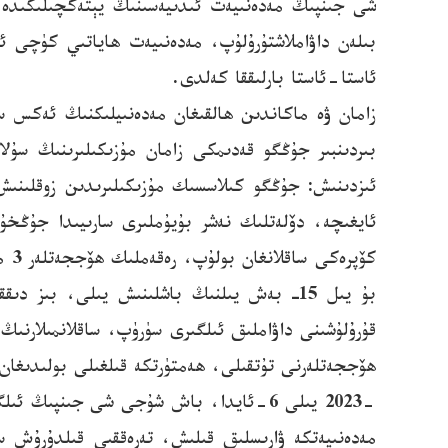
شى جىنپىڭ مەدەنىيەت ئىدىيەسىنىڭ يېتەكچىلىكىدە، 
بىلەن داۋاملاشتۇرۇلۇپ، مەدەنىيەت ھاياتىي كۈچى ئ
ئاستا-ئاستا بارلىققا كەلدى.
زامان ۋە ماكاندىن ھالقىغان مەدەنىيلىكنىڭ ئەكس 
بىردىنبىر جۇڭگو قەدىمكى زامان مۇزىكىلىرىنىڭ سۇل
بۇ يىل 15ـ بەش يىلنىڭ باشلىنىش يىلى، بى
قۇرۇلۇشىنى داۋاملىق ئىلگىرى سۈرۈپ، ساقلانمىلارنىڭ
ھۆججەتلەرنى تۇتقىلى، ھەمتۈرتكە قىلغىلى بولىدىغان ج
-2023 يىلى 6-ئايدا، باش شۇجى شى جىنپ
مەدەنىيەتكە ۋارىسلىق قىلىش، تەرەققىي قىلدۇرۇش 