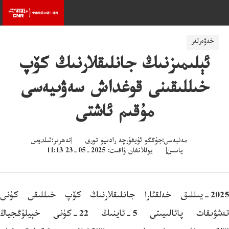
خەۋەرلەر
ئېلىمىزنىڭ جانلىقلارنىڭ كۆپ
خىللىقىنى قوغداش سەۋىيەسى
مۇقىم ئاشتى
مەنبەسى:جۇڭگو ئۇيغۇرچە رادىيو تورى |تەھرىر:ئىلدوس
ياسىن| يوللانغان ۋاقىت: 2025-05-23 11:13
2025-يىللىق خەلقئارا جانلىقلارنىڭ كۆپ خىللىقى كۈنى
تەشۋىقات پائالىيىتى 5-ئاينىڭ 22-كۈنى خېيلۇڭجياڭ