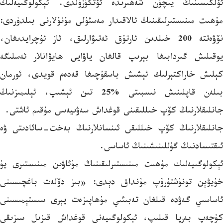
ئۆلكىسىنىڭ يىچۈن شەھىرىدە ئۆتكۈزۈلدى. ئېكولوگىيەلىك
مۇھىت مىنىستىرلىقىنىڭ ئالاقىدار مەسئۇلى مۇنۇلارنى بىلدۈردى:
نۆۋەتتە 200 خىلدىن ئارتۇق ئەتىۋارلىق، ئاز ئۇچرايدىغان،
يوقىلىش گىردابىغا بېرىپ قالغان ياۋايى ھايۋانلار ئەسلىگە
كېلىش خاراكتېرلىك ئېشىش باسقۇچىغا قەدەم قويدى، ئورمان
بىلەن قاپلىنىش نىسبىتى %25 تىن ئېشىپ، ئېلىمىزنىڭ
جانلىقلارنىڭ كۆپ خىللىقىنى قوغداش سەۋىيەسى مۇقىم ئاشتى.
جانلىقلارنىڭ كۆپ خىللىقى ئىنسانلارنىڭ بەخت-سائادىتى ۋە
ئىقتىسادنىڭ گۈللىنىشىنىڭ ئاساسى.
ئېكولوگىيەلىك مۇھىت مىنىستىرلىقىنىڭ مۇئاۋىن مىنىستىرى يۈ
خۇيۋېن تونۇشتۇرۇپ مۇنداق دېدى: «بىز دۆلەت باغچىسىنى
ئاساسىي گەۋدە قىلغان تەبىئىي مۇھاپىزەت يېرى سىستېمىسىنى
كۈچەپ بەرپا قىلىپ، ئېكولوگىيەنى قوغداش قىزىل سىزىقى