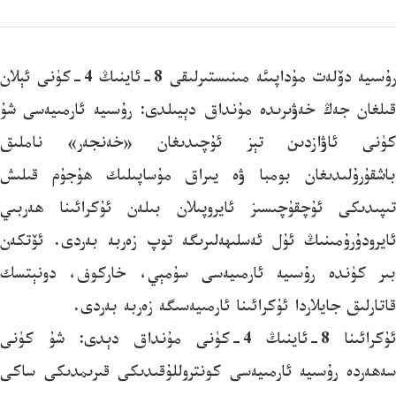
رۇسىيە دۆلەت مۇداپىئە مىنىستىرلىقى 8-ئاينىڭ 4-كۈنى ئېلان
قىلغان جەڭ خەۋىرىدە مۇنداق دېيىلدى: رۇسىيە ئارمىيەسى شۇ
كۈنى ئاۋازدىن تېز ئۇچىدىغان «خەنجەر» ناملىق
باشقۇرۇلىدىغان بومبا ۋە يىراق مۇساپىلىك ھۇجۇم قىلىش
تىپىدىكى ئۇچقۇچىسىز ئايروپىلان بىلەن ئۇكرائىنا ھەربىي
ئايرودۇرۇمىنىڭ ئۇل ئەسلىھەلىرىگە توپ زەربە بەردى. ئۆتكەن
بىر كۈندە رۇسىيە ئارمىيەسى سۇمېي، خاركوف، دونېتسك
قاتارلىق جايلاردا ئۇكرائىنا ئارمىيەسىگە زەربە بەردى.
ئۇكرائىنا 8-ئاينىڭ 4-كۈنى مۇنداق دېدى: شۇ كۈنى
سەھەردە رۇسىيە ئارمىيەسى كونتروللۇقىدىكى قىرىمدىكى ساكى