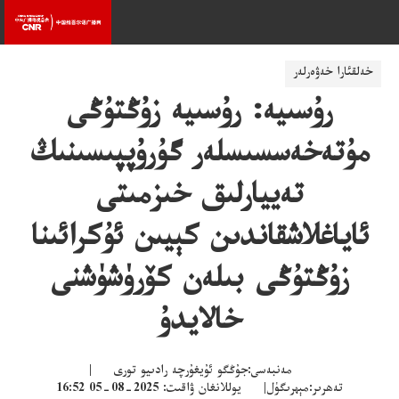
خەلقئارا خەۋەرلەر
رۇسىيە: رۇسىيە زۇڭتۇڭى
مۇتەخەسسىسلەر گۇرۇپپىسىنىڭ
تەييارلىق خىزمىتى
ئاياغلاشقاندىن كېيىن ئۇكرائىنا
زۇڭتۇڭى بىلەن كۆرۈشۈشنى
خالايدۇ
مەنبەسى:جۇڭگو ئۇيغۇرچە رادىيو تورى |
تەھرىر:مېھرىگۈل| يوللانغان ۋاقىت: 2025-08-05 16:52