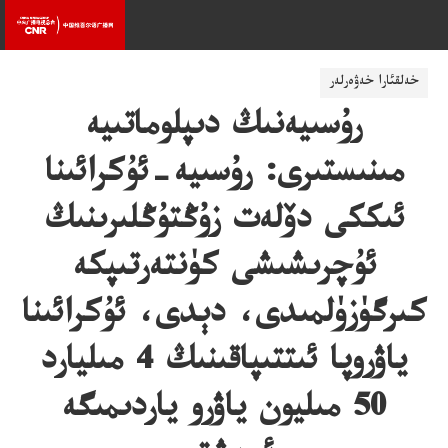
خەلقئارا خەۋەرلەر
رۇسىيەنىڭ دىپلوماتىيە
مىنىستىرى: رۇسىيە-ئۇكرائىنا
ئىككى دۆلەت زۇڭتۇڭلىرىنىڭ
ئۇچرىشىشى كۈنتەرتىپكە
كىرگۈزۈلمىدى، دېدى، ئۇكرائىنا
ياۋروپا ئىتتىپاقىنىڭ 4 مىليارد
50 مىليون ياۋرو ياردىمىگە