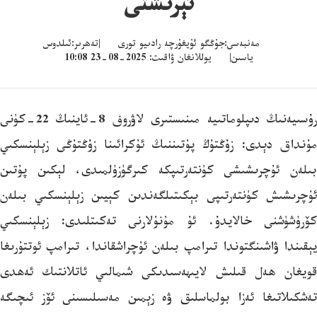
ئېرىشتى
مەنبەسى:جۇڭگو ئۇيغۇرچە رادىيو تورى |تەھرىر:ئىلدوس
ياسىن| يوللانغان ۋاقىت: 2025-08-23 10:08
رۇسىيەنىڭ دىپلوماتىيە مىنىستىرى لاۋروف 8-ئاينىڭ 22-كۈنى
مۇنداق دېدى: زۇڭتۇڭ پۇتىننىڭ ئۇكرائىنا زۇڭتۇڭى زېلېنسكىي
بىلەن ئۇچرىشىشى كۈنتەرتىپكە كىرگۈزۈلمىدى، لېكىن پۇتىن
ئۇچرىشىش كۈنتەرتىپى بېكىتىلگەندىن كېيىن زېلېنسكىي بىلەن
كۆرۈشۈشنى خالايدۇ. ئۇ مۇنۇلارنى تەكىتلىدى: زېلېنسكىي
يېقىندا ۋاشىنگتوندا تىرامپ بىلەن ئۇچراشقاندا، تىرامپ ئوتتۇرىغا
قويغان ھەل قىلىش لايىھەسىدىكى شىمالىي ئاتلانتىك ئەھدى
تەشكىلاتىغا ئەزا بولماسلىق ۋە زېمىن مەسىلىسىنى ئۆز ئىچىگە