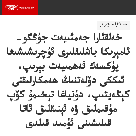
خەلقئارا خەۋەرلەر
خەلقئارا جەمئىيەت جۇڭگو-
ئامېرىكا باشلىقلىرى ئۇچرىشىشىغا
يۈكسەك ئەھمىيەت بېرىپ،
ئىككى دۆلەتنىڭ ھەمكارلىقنى
كېڭەيتىپ، دۇنياغا تېخىمۇ كۆپ
مۇقىملىق ۋە ئېنىقلىق ئاتا
قىلىشىنى ئۈمىد قىلدى