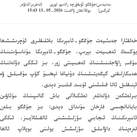
مەنبەسى:جۇڭگو ئۇيغۇرچە رادىيو تورى |تەھرىر:ئەنۋەر
ئەركىن| يوللانغان ۋاقىت: 2026-05-13 15:43
خەلقئارا جەمئىيەت جۇڭگو-ئامېرىكا باشلىقلىرى ئۇچرىشىشىغا
يۈكسەك ئەھمىيەت بېرىپ، جۇڭگو-ئامېرىكا مۇناسىۋىتىنىڭ
مۇقىم راۋاجلىنىشىنىڭ ئەھمىيىتى زور، بىز ئىككى دۆلەتنىڭ
ھەمكارلىقنى كېڭەيتىشىنىڭ دۇنياغا تېخىمۇ كۆپ مۇقىملىق ۋە
ئېنىقلىق ئاتا قىلىشىنى ئۈمىد قىلىمىز دېدى.
بىرلەشكەن دۆلەتلەر تەشكىلاتى باش كاتىپىنىڭ مۇئاۋىن
باياناتچىسى فارخان مۇنداق دېدى: بىز جۇڭگو بىلەن
ئامېرىكىنىڭ ئىجابىي سۆزلىشىشىنى ئالقىشلايمىز، ئىككى
تەرەپنىڭ داۋاملىق سۆزلىشىش يولىنى بويلاپ ئالغا