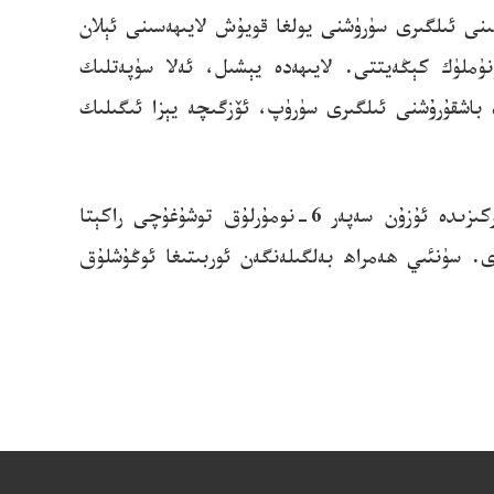
يېزا ئىگىلىك مەھسۇلاتلىرى ئىستېمالىنى ئىلگىرى سۈرۈشنى يولغا قويۇش لايىھەسىنى ئېلان
كۈچلۈك، ئۈنۈملۈك كېڭەيتتى. لايىھەدە يېشىل، ئەلا سۈپەتلىك
 باشقۇرۇشنى ئىلگىرى سۈرۈپ، ئۆزگىچە يېزا ئىگىلىك
*7-ئاينىڭ 27-كۈنى سائەت 18 دىن 3 مىنۇت ئۆتكەندە، دۆلىتىمىز تەييۈەن سۈنئىي ھەمراھ قويۇپ بېرىش مەركىزىدە ئۇزۇن سەپەر 6-نومۇرلۇق توشۇغۇچى راكېتا
ۇۋەپپەقىيەتلىك قويۇپ بەردى. سۈنئىي ھەمراھ بەلگىلەنگەن ئوربىتىغا ئوڭۇشلۇق