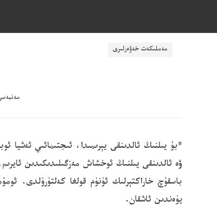
ناچار ئۇچۇرلارنى پاش قىلىش: mzjubao@cnr
مەملىكەت خەۋەرلىرى
مەنبەسى:ج
يۈەندىن ئاشقان.