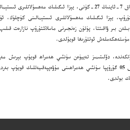
*يېزا ئىگىلىكى، يېزا مىنىستىرلىقى قاتارلىق ئون تارماق 7-ئاينىڭ 27-كۈنى، 
 23 تەدبىرنى ئايدىڭلاشتۇرۇپ، يېزا ئىگىلىك مەھسۇلاتلىرى ئىستېمالىنى 
لەن بىر ۋاقىتتا، پۈتۈن زەنجىرنى ماسلاشتۇرۇپ نازارەت قىلىپ
مۇستەھكەملەش ئوتتۇرىغا قويۇلدى.
ئارقىلىق، سۈنئىي ھەمراھ ئىنتېرنېت تۆۋەن ئوربىتىلىق 05 گۇرۇپپا سۈنئىي ھەمراھىنى م
ىك بولدى.