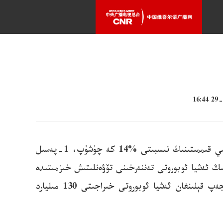
*بۇ يىلنىڭ ئالدىنقى يېرىمىدا، ئىجتىمائىي ئەشيا ئوبوروتى ئومۇمىي خىراجىتى بىلەن ئىچكى ئىشلەپچىقىرىش ئومۇمىي قىممىتىنىڭ نىسبىتى %14 كە چۈشۈپ، 1-پەسىل
نت ۋە 0.2 پوئىنت تۆۋەنلەپ، پۈتۈن جەمئىيەتنىڭ ئەشيا ئوبوروتى تەننەرخىنى تۆۋەنلىتىش خىزمىتىدە
باسقۇچ خاراكتېرلىك ئۈنۈم قولغا كەلتۈرۈلدى. ئومۇمىي جەھەتتىن ھېسابلىغاندا، بۇ يىلنىڭ ئالدىنقى يېرىمىدا تېجەپ قېلىنغان ئەشيا ئوبوروتى خىراجىتى 130 مىليارد