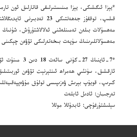
قىلىپ، توققۇز جەھەتتىكى
مەھسۇلات بىلەن تەمىنلەشنى ئەلالاشتۇرۇش، شۇنىڭ بى
مەھسۇلاتلىرىنىڭ سۈپەت بىخەتەرلىكى تۆۋەن چېكىنى 
كىرىپ، قويۇپ بېرىش ۋەزىپىسى تولۇق مۇۋەپپەقىيەتل
تەرجىمان: ئادىل ئابلەت
سېلىشتۇرغۇچى: ئابدۇللا موللا