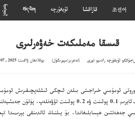
قىسقا مەملىكەت خەۋەرلىرى
ۇڭگو ئۇيغۇرچە رادىيو تورى |تەھرىر:مېھرىگۈل| يوللانغان ۋاقىت: 2025-07-29 16:44
ۋە ئالدىنقى يىلنىڭ ئوخشاش مەزگىلىدىكىدىن ئايرىم-ئايرىم 0.1 پوئى