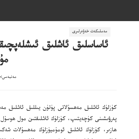
ناچار ئۇچۇرلارنى پاش قىلىش: mzjubao@cnr
مەملىكەت خەۋەرلىرى
ئاساسلىق ئاشلىق ئىشلەپچىقى
مۇ
مەنبەسى:جۇڭ
كۈزلۈك ئاشلىق مەھسۇلاتى پۈتۈن يىللىق ئاشلىق مەھس
پەرۋىشىنى كۈچەيتىپ، كۈزلۈك ئاشلىقتىن مول ھوسۇل ئ
ھازىر، كۈزلۈك ئاشلىق ئومۇميۈزلۈك مەھسۇلات شەكىل