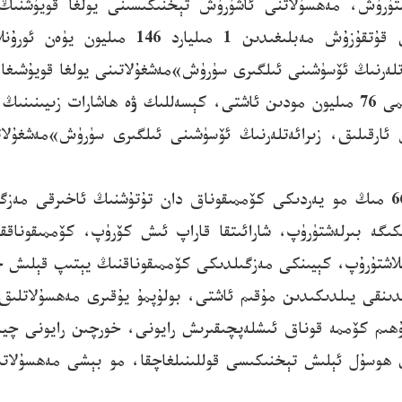
تۇرۇش، مەھسۇلاتنى ئاشۇرۇش تېخنىكىسىنى يولغا قويۇشنىڭ 
ەتلەرنىڭ ئۆسۈشىنى ئىلگىرى سۈرۈش»مەشغۇلاتىنى يولغا قويۇشىغ
شەندۇڭ ئۆلكىسى خېزې شەھىرى دىڭتاۋ رايونىدا 660 مىڭ مو يەردىكى كۆممىقوناق دان ت
ىگە بىرلەشتۈرۈپ، شارائىتقا قاراپ ئىش كۆرۈپ، كۆممىقوناققا
اشتۇرۇپ، كېيىنكى مەزگىلدىكى كۆممىقوناقنىڭ يېتىپ قېلىش خە
دىنقى يىلدىكىدىن مۇقىم ئاشتى، بولۇپمۇ يۇقىرى مەھسۇلاتلىق
ھىم كۆممە قوناق ئىشلەپچىقىرىش رايونى، خورچىن رايونى چيەن