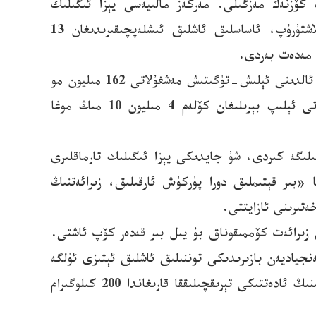
كۆزنەك مەزگىلى. مەركەز مالىيەسى يېزا ئىگىلىك
ئىشلەپچىقىرىشىدا ئاپەتتىن مۇداپىئەلىنىش، ئاپەتتىن قۇتقۇزۇش مەبلىغىدىن 1 مىليارد 146 مىليون يۈەن ئورۇنلاشتۇرۇپ، ئاساسلىق ئاشلىق ئىشلەپچىقىرىدىغان 13
ا مەدەت بەردى.
بۇ يىل خېنەن ئۆلكىسىدە كۈزلۈك ئاشلىق تېرىلغۇ كۆلىمى 76 مىليون مودىن ئاشتى، كېسەللىك ۋە ھاشارات زىيىنىنىڭ ئالدىنى ئېلىش-تۈگىتىش مەشغۇلاتى 162 مىليون مو
(قېتىم)ئېلىپ بېرىلدى، «بىر قېتىملىق دورا پۈركۈش ئارقىلىق، زىرائەتلەرنىڭ ئۆسۈشىنى ئىلگىرى سۈرۈش»مەشغۇلاتى ئېلىپ بېرىلىغان كۆلەم 4 مىليون 10 مىڭ موغا
ۇتۇشنىڭ ئاخىرقى مەزگىلىگە كىردى، شۇ جايدىكى يېزا ئىگىلىك تارماقلىرى
 «بىر قېتىملىق دورا پۈركۈش ئارقىلىق، زىرائەتنىڭ
تىرىنى ئازايتتى.
 زىرائەت كۆممىقوناق بۇ يىل بىر قەدەر كۆپ ئاشتى.
جياديەن بازىرىدىكى توننىلىق ئاشلىق ئېتىزى ئۈلگە
كۆرسىتىش رايونىدا كۆممە قوناقنى زىچ تېرىپ يۇقىرى ھوسۇل ئېلىش تېخنىكىسى قوللىنىلغاچقا، مو بېشى مەھسۇلاتىنىڭ ئادەتتىكى تېرىقچىلىققا قارىغاندا 200 كىلوگىرام