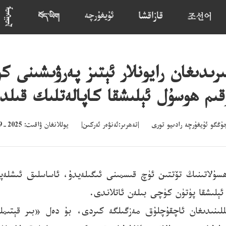
رىدىغان رايونلار ئېتىز پەرۋىشىنى ك
قىم ھوسۇل ئېلىشقا كاپالەتلىك قىلد
گو ئۇيغۇرچە رادىيو تورى |تەھرىر:ئەنۋەر ئەركىن| يوللانغان ۋاقىت: 2025-09-07 10:51
ۇلاتىنىڭ تۆتتىن ئۈچ قىسمىنى ئىگىلەيدۇ، ئاساسلىق ئىشلەپچى
ېلىشقا پۈتۈن كۈچى بىلەن ئاتلاندى.
لىنىدىغان ئاچقۇچلۇق مەزگىلگە كىردى، بۇ دەل «بىر قېتىملى