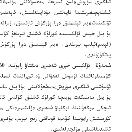
ئىلگىرى سۈرۈش»تىن ئىبارەت مەھسۇلاتنى مۇقىملاش
ئۆلكىنىڭ«بىر قېتىملىق دورا پۈركۈش ئارقىلىق، زىرائ
يەتكۈزۈلدى.
كۆممىقوناقنىڭ ئۆسۈش ئەھۋالى ۋە تۇپراقنىڭ نەملىك
ئۆسۈشىنى ئىلگىرى سۈرۈش»مەشغۇلاتىنى مۇۋاپىق ماسل
بۇ يىل مەملىكەت بويىچە كۈزلۈك ئاشلىق كۆلىمى ئال
ئىچكى موڭغۇلنىڭ توڭلياۋ شەھىرى دۆلىتىمىزدىكى مۇ
ئاشىدىغانلىقى مۆلچەرلەندى.