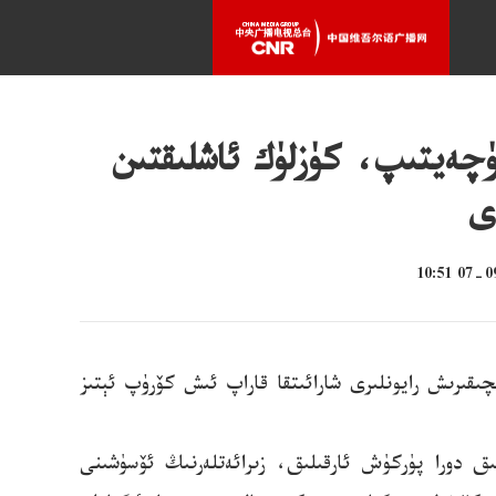
ۈچەيتىپ، كۈزلۈك ئاشلىقتىن
ى
قىرىش رايونلىرى شارائىتقا قاراپ ئىش كۆرۈپ ئېتىز
ق دورا پۈركۈش ئارقىلىق، زىرائەتلەرنىڭ ئۆسۈشىنى