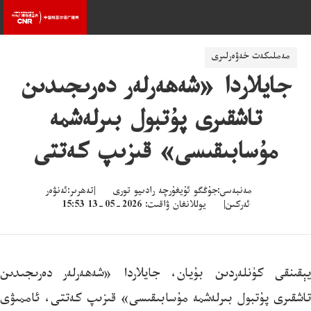
مەملىكەت خەۋەرلىرى
جايلاردا «شەھەرلەر دەرىجىدىن
تاشقىرى پۇتبول بىرلەشمە
مۇسابىقىسى» قىزىپ كەتتى
مەنبەسى:جۇڭگو ئۇيغۇرچە رادىيو تورى |تەھرىر:ئەنۋەر
ئەركىن| يوللانغان ۋاقىت: 2026-05-13 15:53
يېقىنقى كۈنلەردىن بۇيان، جايلاردا «شەھەرلەر دەرىجىدىن
تاشقىرى پۇتبول بىرلەشمە مۇسابىقىسى» قىزىپ كەتتى، ئاممىۋى