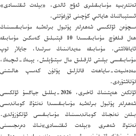
تەنتەربىيە مۇسابىقىلىرى ئەۋج ئالدى، «بېلەت ئىقتىسادى»
ئىستېمالنىڭ ھاياتىي كۈچىنى ئۇرغۇتتى.
سىچۈەن ئۆلكىسى شەھەرلەر پۇتبول بىرلەشمە مۇسابىقىسىنىڭ
ھەل قىلغۇچ مۇسابىقىسىدا 10 قېتىملىق كەسكىن مۇسابىقە
ئاياغلاشتى. مۇسابىقە مەيدانىنىڭ سىرتىدا، جايلار توپ
مۇسابىقىسى بېلىتى ئارقىلىق مال سېتىۋېلىش، يېمەك-ئىچمەك،
مەدەنىيەت-ساياھەت قاتارلىق پۈتۈن كەسىپ ھالىتىنى
تۇتاشتۇردى.
ئۆتكەن ھەپتىنىڭ ئاخىرى، 2026-يىللىق جياڭسۇ ئۆلكىسى
شەھەرلەر پۇتبول بىرلەشمە مۇسابىقىسىدا نەنتۇڭ كوماندىسى
بىلەن نەنجىڭ كوماندىسىنىڭ مۇسابىقىسى ئۆتكۈزۈلدى.
نەنتوڭ شەھىرى «بېلەت ئىقتىسادى»نىڭ دەرىجىسىنى