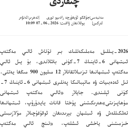
چىقاردى
مەنبەسى:جۇڭگو ئۇيغۇرچە رادىيو تورى |تەھرىر:ئەنۋەر
ئەركىن| يوللانغان ۋاقىت: 2026-06-07 10:09
2026-يىللىق مەملىكەتلىك بىر تۇتاش ئالىي مەكتەپ
ئىمتىھانى 6-ئاينىڭ 7-كۈنى باشلاندى، بۇ يىل ئالىي
مەكتەپ ئىمتىھانىغا تىزىملاتقانلار 12 مىليون 900 مىڭغا يەتتى.
تىل ئەدەبىيات ۋە ماتېماتىكا پەنلىرى ئىمتىھانى 6-ئاينىڭ 7-
كۈنى ئېلىندى. جايلار «ئالىي مەكتەپ ئىمتىھانى
مۇھاپىزىتى»ھەرىكىتىنى پۇختا قانات يايدۇرۇپ، ئىمتىھانىغا
تەشكىللەش ۋە ئىمتىھان بېرىدىغان ئوقۇغۇچىلار مۇلازىمىتى
خىزمىتىنى ياخشى ئىشلەپ، «تىنچ ئالىي مەكتەپ