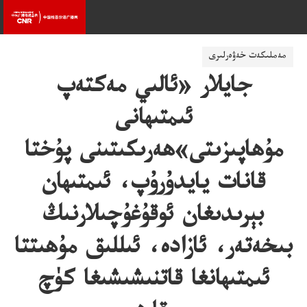
مەملىكەت خەۋەرلىرى
جايلار «ئالىي مەكتەپ
ئىمتىھانى
مۇھاپىزىتى»ھەرىكىتىنى پۇختا
قانات يايدۇرۇپ، ئىمتىھان
بېرىدىغان ئوقۇغۇچىلارنىڭ
بىخەتەر، ئازادە، ئىللىق مۇھىتتا
ئىمتىھانغا قاتنىشىشىغا كۈچ