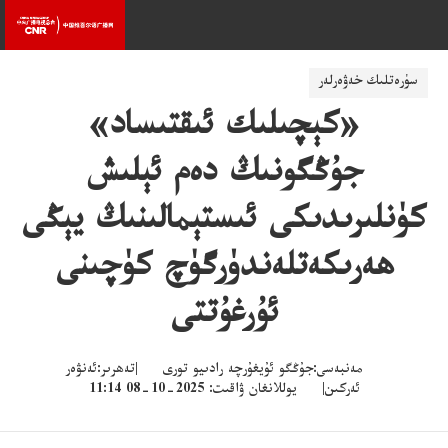
سۈرەتلىك خەۋەرلەر
«كېچىلىك ئىقتىساد»
جۇڭگونىڭ دەم ئېلىش
كۈنلىرىدىكى ئىستېمالىنىڭ يېڭى
ھەرىكەتلەندۈرگۈچ كۈچىنى
ئۇرغۇتتى
مەنبەسى:جۇڭگو ئۇيغۇرچە رادىيو تورى |تەھرىر:ئەنۋەر
ئەركىن| يوللانغان ۋاقىت: 2025-10-08 11:14