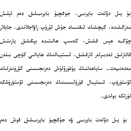
بۇ يىل دۆلەت بايرىمى، جوڭچيۇ بايرىمىلىق دەم ئېلىش
مەزگىلىدە، كېچىلىك ئىقتىساد جۇش ئۇرۇپ راۋاجلاندى. جايلار
چۆكمە ھېس قىلىش، كەسىپ ھالىتىدە يېڭىلىق يارىتىش
قاتارلىق تەدبىرلەر ئارقىلىق، ئىستېمالنىڭ ھاياتىي كۈچى بىلەن
مەدەنىيەت- ساياھەتنىڭ يۇغۇرۇلۇش دەرىجىسىنى كۆرۈنەرلىك
ئۆستۈرۈپ، ئىستېمال قۇرۇلمىسىنىڭ دەرىجىسىنى ئۆستۈرۈشكە
تۈرتكە بولدى.
بۇ يىل دۆلەت بايرىمى ۋە جۇڭچيۇ بايرىمىلىق قوش دەم