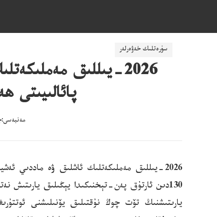
ناچار ئۇچۇرلارنى پاش قىلىش: mzjubao@cnr
سۈرەتلىك خەۋەرلەر
2026-يىللىق مەملىكە
پائالىيىتى ھەپتىلىكى 6-ئاينىڭ 1
مەنبەسى:جۇڭ
يارىتىشنىڭ تۆت چوڭ نۇقتىلىق يۆنىلىشنى ئوتتۇرى