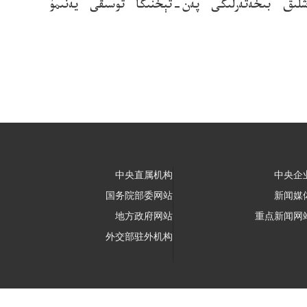
شلىق بىخەتەرلىكى پەن-تېخنىكا توسىقى يەنىمۇ
中央直属机构
中央企
国务院部委网站
新闻媒
地方政府网站
重点新闻网
外交部驻外机构