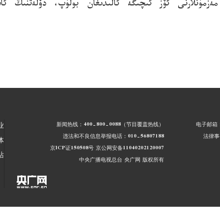
مەزمۇنلارنى ئۆز ئىچىگە ئالىدىغان بولۇپ، دۆلەتنىڭ ئا
新闻热线：400-800-0088（节目覆盖热线）
电子邮箱：4
业
违法和不良信息举报电话：010-56807188
法律事务
体
京ICP证150508号
京公网安备11040202120007
站
中央广播电视总台 央广网 版权所有