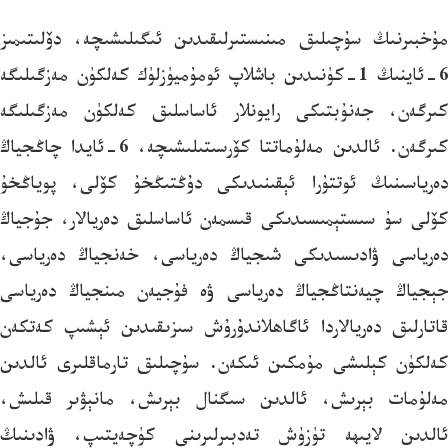
مۇخبىرنىڭ سۇچىلىق مىنىستىرلىقىدىن ئىگىلىشىچە، دۆلىتىمىز
6-ئاينىڭ 1-كۈنىدىن باشلاپ ئومۇميۈزلۈك كەلكۈن مەزگىلىگە
كىرگەن، جەنۇبتىكى رايونلار ئاساسلىق كەلكۈن مەزگىلىگە
كىرگەن. ئالدىن مەلۇماتتا كۆرسىتىلىشىچە، 6-ئايدا چاڭجياڭ
دەرياسىنىڭ ئوتتۇرا ئېقىنىدىكى دۇڭتىڭخۇ كۆلى، پوياڭخۇ
كۆلى سۇ سىستېمىسىدىكى قىسمەن ئاساسلىق دەريالار، جۇجياڭ
دەرياسى ۋادىسىدىكى شىجياڭ دەرياسى، خەنجياڭ دەرياسى،
جېجياڭ چيەنتاڭجياڭ دەرياسى ۋە فۇجيەن مىنجياڭ دەرياسى
قاتارلىق دەريالاردا ئاگاھلاندۇرۇش سىزىقىدىن ئېشىپ كەتكەن
كەلكۈن كېلىشى مۇمكىن ئىكەن. سۇچىلىق تارماقلىرى ئالدىن
مەلۇمات بېرىش، ئالدىن سىگنال بېرىش، مانېۋىر قىلىش،
ئالدىن لايىھە تۈزۈش تەدبىرلىرىنى كۈچەيتىپ، ۋادىنىڭ