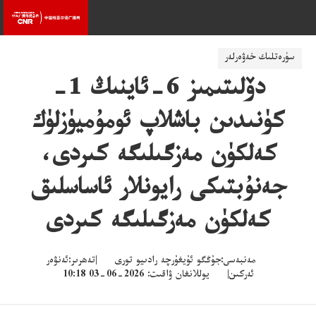
سۈرەتلىك خەۋەرلەر
دۆلىتىمىز 6-ئاينىڭ 1-
كۈنىدىن باشلاپ ئومۇميۈزلۈك
كەلكۈن مەزگىلىگە كىردى،
جەنۇبتىكى رايونلار ئاساسلىق
كەلكۈن مەزگىلىگە كىردى
مەنبەسى:جۇڭگو ئۇيغۇرچە رادىيو تورى |تەھرىر:ئەنۋەر
ئەركىن| يوللانغان ۋاقىت: 2026-06-03 10:18